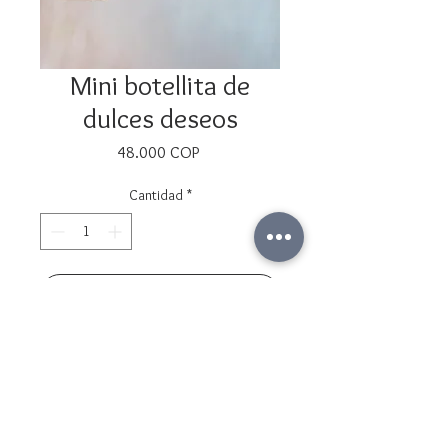
Mini botellita de
dulces deseos
Precio
48.000 COP
Cantidad
*
Agregar al carrito
Realizar compra
Botella rellena de mini cristales de
cuarzo rosado.